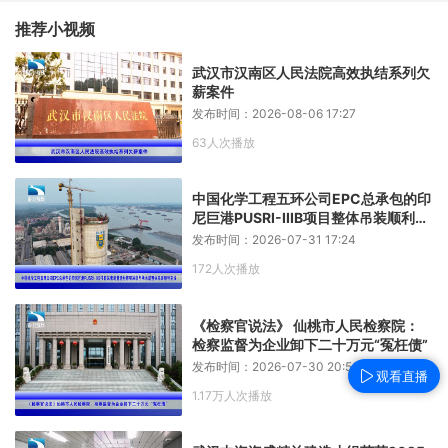
推荐小视频
武汉市汉南区人民法院高效执结系列欠
薪案件
发布时间：2026-08-06 17:27
63人次播放
中国化学工程五环公司EPC总承包的印
尼巨港PUSRI-IIIB项目整体吊装顺利完
成
发布时间：2026-07-31 17:24
172人次播放
《检察官说法》 仙桃市人民检察院：
检察监督为企业卸下二十万元“冤枉债”
发布时间：2026-07-30 20:56
观看直播
1.17万人次播放